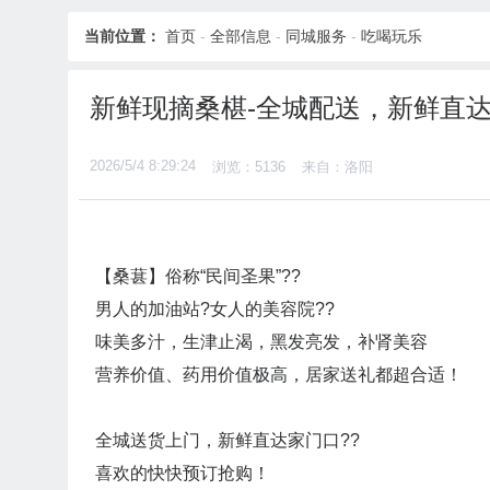
当前位置：
首页
-
全部信息
-
同城服务
-
吃喝玩乐
新鲜现摘桑椹-全城配送，新鲜直
2026/5/4 8:29:24
浏览：5136
来自：洛阳
【桑葚】俗称“民间圣果”??
男人的加油站?女人的美容院??
味美多汁，生津止渴，黑发亮发，补肾美容
营养价值、药用价值极高，居家送礼都超合适！
全城送货上门，新鲜直达家门口??
喜欢的快快预订抢购！