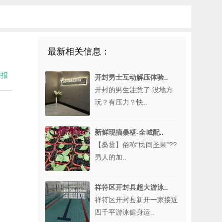
最新相关信息：
海报
开封男士互动解压体验..
开封的男生注意了 没地方
玩？有压力？快..
新鲜现摘桑椹-全城配..
【桑葚】俗称“民间圣果”??
男人的加..
祥符区开封县超大游泳..
祥符区开封县新开一家接近
四千平游泳健身运..