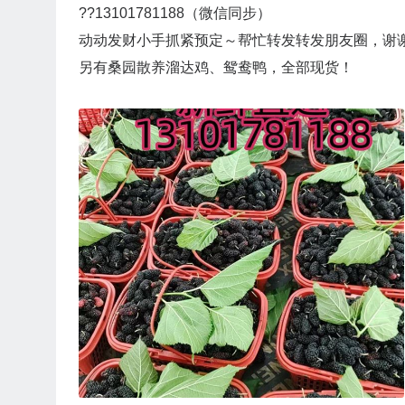
??13101781188（微信同步）
动动发财小手抓紧预定～帮忙转发转发朋友圈，谢
另有桑园散养溜达鸡、鸳鸯鸭，全部现货！