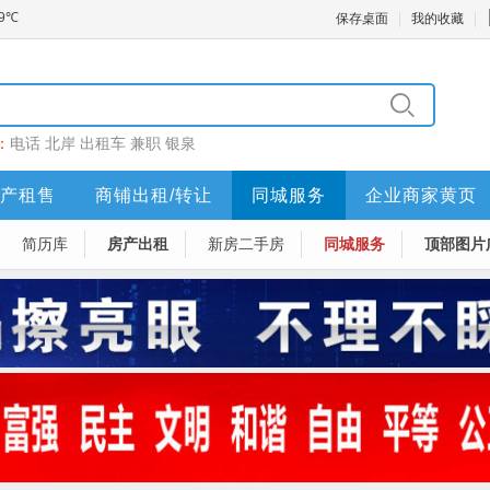
保存桌面
我的收藏
：
电话
北岸
出租车
兼职
银泉
产租售
商铺出租/转让
同城服务
企业商家黄页
简历库
房产出租
新房二手房
同城服务
顶部图片