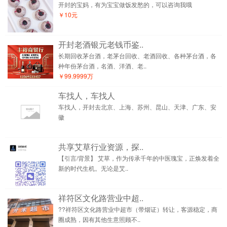
开封的宝妈，有为宝宝做饭发愁的，可以咨询我哦
￥10元
开封老酒银元老钱币鉴..
长期回收茅台酒，老茅台回收、老酒回收、各种茅台酒，各
种年份茅台酒，名酒、洋酒、老..
￥99.9999万
车找人，车找人
车找人，开封去北京、上海、苏州、昆山、天津、广东、安
徽
共享艾草行业资源，探..
【引言/背景】 艾草，作为传承千年的中医瑰宝，正焕发着全
新的时代生机。无论是艾..
祥符区文化路营业中超..
??祥符区文化路营业中超市（带烟证）转让，客源稳定，商
圈成熟，因有其他生意照顾不..