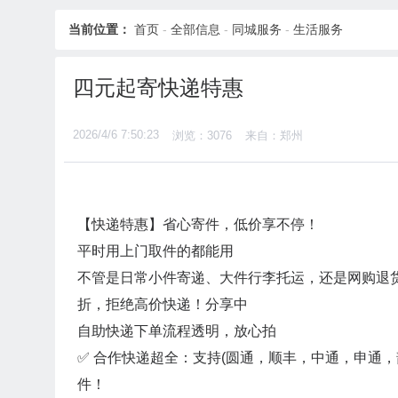
当前位置：
首页
-
全部信息
-
同城服务
-
生活服务
四元起寄快递特惠
2026/4/6 7:50:23
浏览：3076
来自：郑州
【快递特惠】省心寄件，低价享不停！
平时用上门取件的都能用
不管是日常小件寄递、大件行李托运，还是网购退
折，拒绝高价快递！分享中
自助快递下单流程透明，放心拍
✅ 合作快递超全：支持(圆通，顺丰，中通，申通
件！