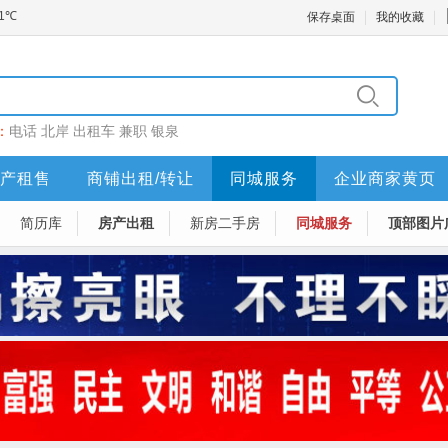
保存桌面
我的收藏
：
电话
北岸
出租车
兼职
银泉
产租售
商铺出租/转让
同城服务
企业商家黄页
简历库
房产出租
新房二手房
同城服务
顶部图片