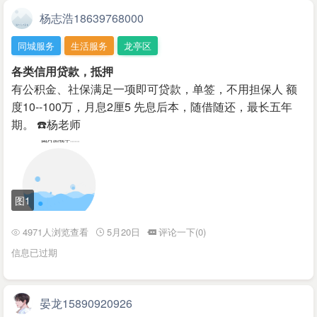
杨志浩18639768000
同城服务
生活服务
龙亭区
各类信用贷款，抵押
有公积金、社保满足一项即可贷款，单签，不用担保人 额
度10--100万，月息2厘5 先息后本，随借随还，最长五年
期。 ☎️杨老师 ​
图1
4971人浏览查看
5月20日
评论一下(0)
信息已过期
晏龙15890920926