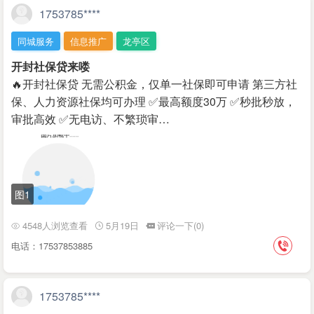
1753785****
同城服务
信息推广
龙亭区
开封社保贷来喽
🔥开封社保贷 无需公积金，仅单一社保即可申请 第三方社
保、人力资源社保均可办理 ✅最高额度30万 ✅秒批秒放，
审批高效 ✅无电访、不繁琐审…
图1
4548人浏览查看
5月19日
评论一下(0)
电话：17537853885
1753785****