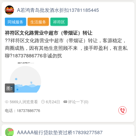
A若鸿青岛批发酒水折扣13781185445
同城服务
生活服务
祥符区
祥符区文化路营业中超市（带烟证）转让
??祥符区文化路营业中超市（带烟证）转让，客源稳定，
商圈成熟，因有其他生意照顾不来 ，接手即盈利，有意私
聊?18737886776非诚勿扰
图1
5669人浏览查看
6月24日
评论一下(0)
电话：18737886776
AAAAA银行贷款垫资过桥17839277587