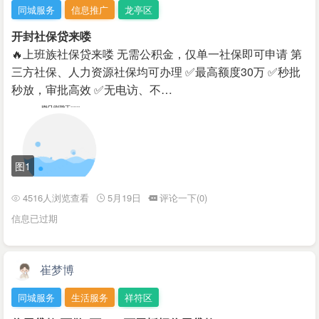
同城服务
信息推广
龙亭区
开封社保贷来喽
🔥上班族社保贷来喽 无需公积金，仅单一社保即可申请 第
三方社保、人力资源社保均可办理 ✅最高额度30万 ✅秒批
秒放，审批高效 ✅无电访、不…
图1
4516人浏览查看
5月19日
评论一下(0)
信息已过期
崔梦博
同城服务
生活服务
祥符区