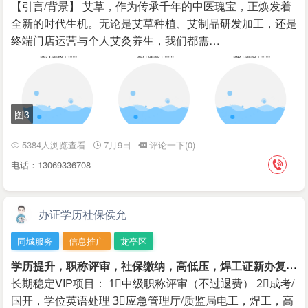
【引言/背景】 艾草，作为传承千年的中医瑰宝，正焕发着
全新的时代生机。无论是艾草种植、艾制品研发加工，还是
终端门店运营与个人艾灸养生，我们都需…
图3
5384人浏览查看
7月9日
评论一下(0)
电话：13069336708
办证学历社保侯允
同城服务
信息推广
龙亭区
学
历提升，职称评审，社保缴纳，高低压，焊工证新办复审
长期稳定VIP项目： 1⃣️中级职称评审（不‮退过‬费） 2⃣️成考/
国开，学位英‮处语‬理 3⃣️应急管理厅/质监‮电局‬工，焊工，高