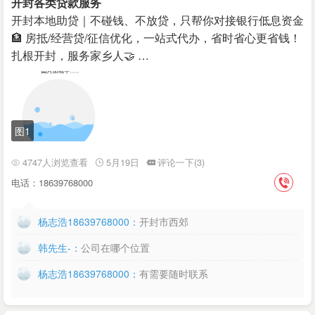
开封各类贷款服务
开封本地助贷｜不碰钱、不放贷，只帮你对接银行低息资金
🏦 房抵/经营贷/征信优化，一站式代办，省时省心更省钱！ ​
扎根开封，服务家乡人🤝 …
图1
4747人浏览查看
5月19日
评论一下(3)
电话：18639768000
杨志浩18639768000：
开封市西郊
韩先生-：
公司在哪个位置
杨志浩18639768000：
有需要随时联系