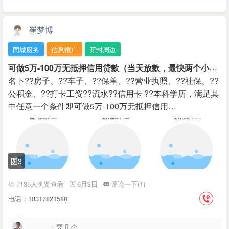
崔梦博
同城服务
信息推广
开封周边
可
做5万-100万无抵押信用贷款（当天放款，最快两个小时）
名下??房子、??车子、??保单、??营业执照、??社保、??
公积金、??打卡工资??流水??信用卡 ??本科学历，满足其
中任意一个条件即可做5万-100万无抵押信用…
图3
7135人浏览查看
6月3日
评论一下(1)
电话：18317821580
。。。：
要几个