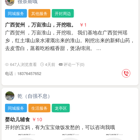
很奈斯哦
同城服务
其他服务
开封周边
广西贺州 ，万亩淮山，开挖啦。
￥1
广西贺州 ，万亩淮山，开挖啦。 我们基地在广西贺州瑶
乡，红土壤山泉水灌溉出来的淮山。刚挖出来的新鲜山药，
去皮雪白，蒸着吃粉糯香甜，煲汤绵润。 …
647人浏览查看
4天前
评论一下(0)
电话：18376457652
乾（自强不息）
同城服务
生活服务
龙亭区
婴幼儿辅食
￥10
开封的宝妈，有为宝宝做饭发愁的，可以咨询我哦