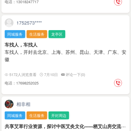
电话：13018247717
1752573****
同城服务
生活服务
龙亭区
车找人，车找人
车找人，开封去北京、上海、苏州、昆山、天津、广东、安
徽
5172人浏览查看
7月10日
评论一下(0)
电话：17698252025
相非相
同城服务
生活服务
开封周边
共
享艾草行业资源，探讨中医艾灸文化------栖艾山房交流社群正式开放