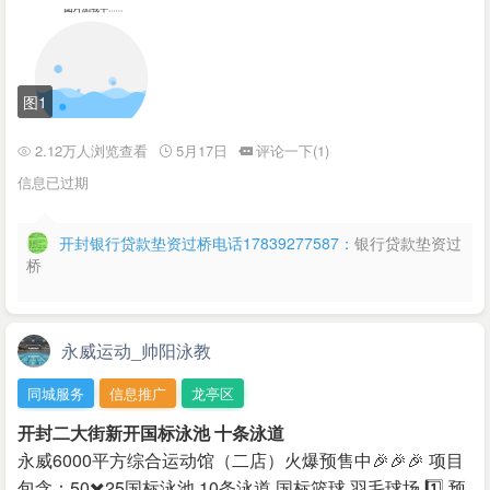
图1
2.12万人浏览查看
5月17日
评论一下(1)
信息已过期
开封银行贷款垫资过桥电话17839277587：
银行贷款垫资过
桥
永威运动_帅阳泳教
同城服务
信息推广
龙亭区
开封二大街新开国标泳池 十条泳道
永威6000平方综合运动馆（二店）火爆预售中🎉🎉🎉 项目
包含：50✖️25国标泳池 10条泳道 国标篮球 羽毛球场 1️⃣ 预