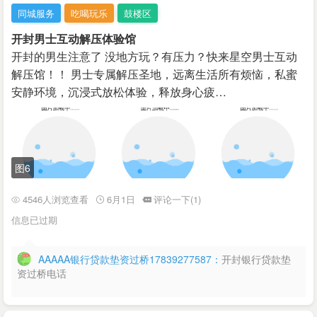
同城服务
吃喝玩乐
鼓楼区
开封男士互动解压体验馆
开封的男生注意了 没地方玩？有压力？快来星空男士互动
解压馆！！ 男士专属解压圣地，远离生活所有烦恼，私蜜
安静环境，沉浸式放松体验，释放身心疲…
图6
4546人浏览查看
6月1日
评论一下(1)
信息已过期
AAAAA银行贷款垫资过桥17839277587：
开封银行贷款垫
资过桥电话