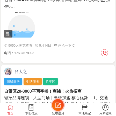
存6…
图1
5050人浏览查看
5月14日
评论一下(0)
电话：17637578025
吕大之
同城服务
生活服务
龙亭区
自贸区20-3000平写字楼！商铺！火热招商
诚招品牌连锁｜大型商场｜餐饮加盟 核心优势： 1、交通
枢纽：位于河南省自贸实验区开封片区六大街以东、郑开大
道以北，东邻市民之家，南邻市博物馆，…
首页
本地信息
发布信息
本地商家
用户登录