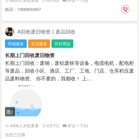
8830人浏览查看
6月9日
评论一下(0)
电话：13569533457
A回收废旧物资く废品回收
同城服务
生活服务
开封周边
长期上门回收废旧物资
长期上门回收：废铜，废铝废铁等设备，电缆电机，配电柜
等废品，回收小区、酒店、工厂、工地、门店、仓库积压废
品废料物资。 你不要的，我都收！ 上…
图1
4506人浏览查看
6月7日
评论一下(0)
信息已过期